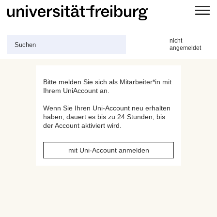
A
nicht
n
angemeldet
S
g
u
e
c
m
h
e
Bitte melden Sie sich als Mitarbeiter*in mit
e
l
Ihrem UniAccount an.
d
n
e
t
Wenn Sie Ihren Uni-Account neu erhalten
a
haben, dauert es bis zu 24 Stunden, bis
l
der Account aktiviert wird.
s
mit Uni-Account anmelden